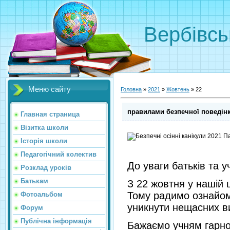
Вербівсь
Меню сайту
Головна
»
2021
»
Жовтень
»
22
правилами безпечної поведінки
Главная страница
Візитка школи
Історія школи
Педагогічний колектив
До уваги батьків та у
Розклад уроків
Батькам
З 22 жовтня у нашій 
Тому радимо ознайоми
Фотоальбом
уникнути нещасних ви
Форум
Публічна інформація
Бажаємо учням гарно