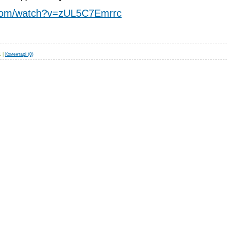
.com/watch?v=zUL5C7Emrrc
1
|
Коментарі (0)