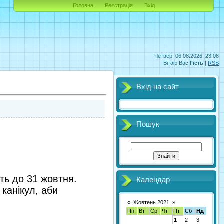
Головна
Реєстрація
Вхід
Четвер, 06.08.2026, 23:08
Вітаю Вас
Гість
|
RSS
Вхід на сайт
Пошук
уть до 31 жовтня.
Календар
канікул, аби
«
Жовтень 2021
»
Пн
Вт
Ср
Чт
Пт
Сб
Нд
1
2
3