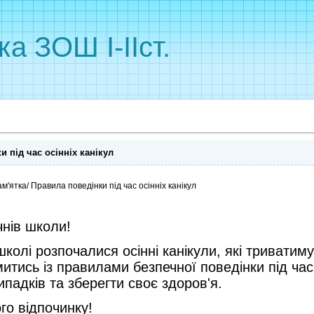
ка ЗОШ I-IIст.
 під час осінніх канікул
чнів школи!
школі розпочалися осінні канікули, які триватим
тись із правилами безпечної поведінки під час 
падків та зберегти своє здоров'я.
го відпочинку!