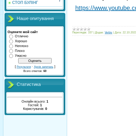
СТОП БУЛІНГ
https://www.youtube
Наше опитування
Оцените мой сайт
Переглядів:
337
|
Додав:
Verbiv
|
Дата:
22.10.202
Отлично
Хорошо
Неплохо
Плохо
Ужасно
[
·
]
Результати
Архів запитань
Всего ответов:
60
Статистика
Онлайн всього:
1
Гостей:
1
Користувачів:
0