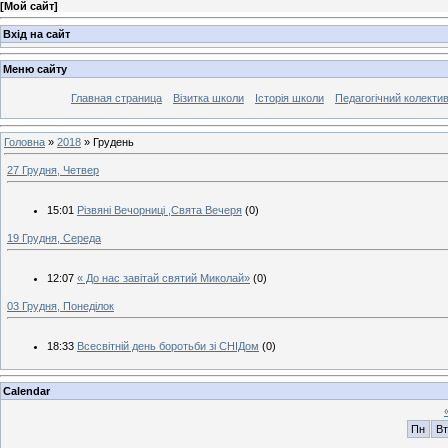
[
Мой сайт
]
Вхід на сайт
Меню сайту
Главная страница
Візитка школи
Історія школи
Педагогічний колекти
Головна
»
2018
»
Грудень
27 Грудня, Четвер
15:01
Різвяні Вечорниці ,Свята Вечеря
(0)
19 Грудня, Середа
12:07
« До нас завітай святий Миколай»
(0)
03 Грудня, Понеділок
18:33
Всесвітній день боротьби зі СНІДом
(0)
Calendar
Пн
Вт