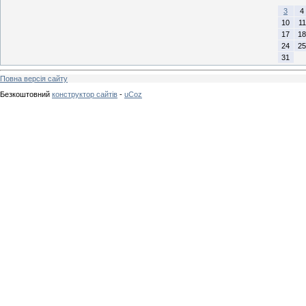
3
4
10
11
17
18
24
25
31
Повна версія сайту
Безкоштовний
конструктор сайтів
-
uCoz