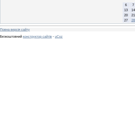
6
7
13
14
20
21
27
28
Повна версія сайту
Безкоштовний
конструктор сайтів
-
uCoz