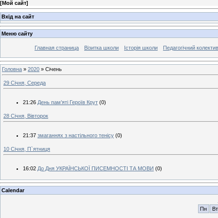
[
Мой сайт
]
Вхід на сайт
Меню сайту
Главная страница
Візитка школи
Історія школи
Педагогічний колекти
Головна
»
2020
»
Січень
29 Січня, Середа
21:26
День пам’яті Героїв Крут
(0)
28 Січня, Вівторок
21:37
змаганнях з настільного тенісу
(0)
10 Січня, П`ятниця
16:02
До Дня УКРАЇНСЬКОЇ ПИСЕМНОСТІ ТА МОВИ
(0)
Calendar
Пн
Вт